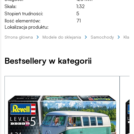
Skala:
1:32
Stopień trudności:
5
Ilość elementów:
71
Lokalizacja produktu:
Strona główna
Modele do sklejania
Samochody
Klas
Bestsellery w kategorii