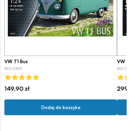
VW T1 Bus
VW T1
REV-07675
REV-07
149,90 zł
299,
Dodaj do koszyka