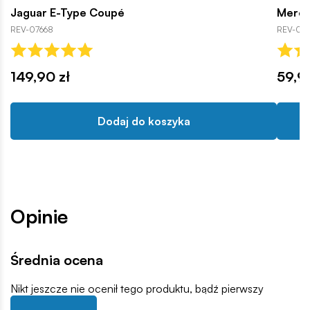
Jaguar E-Type Coupé
Merce
REV-07668
REV-077
149,90 zł
59,9
Dodaj do koszyka
Opinie
Średnia ocena
Nikt jeszcze nie ocenił tego produktu, bądź pierwszy