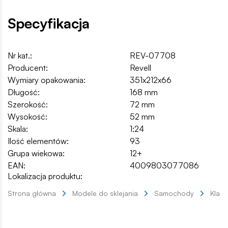
Specyfikacja
Nr kat.:
REV-07708
Producent:
Revell
Wymiary opakowania:
351x212x66
Długość:
168 mm
Szerokość:
72 mm
Wysokość:
52 mm
Skala:
1:24
Ilość elementów:
93
Grupa wiekowa:
12+
EAN:
4009803077086
Lokalizacja produktu:
Strona główna
Modele do sklejania
Samochody
Klas