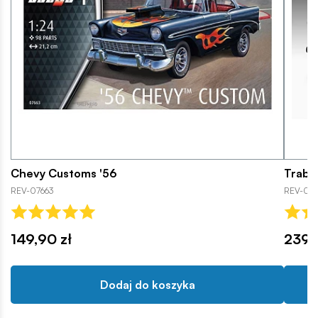
Chevy Customs '56
Traba
REV-07663
REV-05
149,90 zł
239,
Dodaj do koszyka