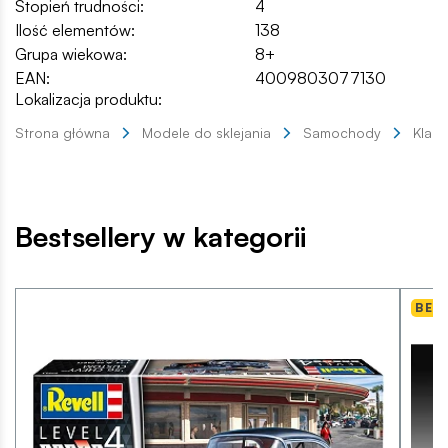
Stopień trudności:
4
Ilość elementów:
138
Grupa wiekowa:
8+
EAN:
4009803077130
Lokalizacja produktu:
Strona główna
Modele do sklejania
Samochody
Klas
Bestsellery w kategorii
BES