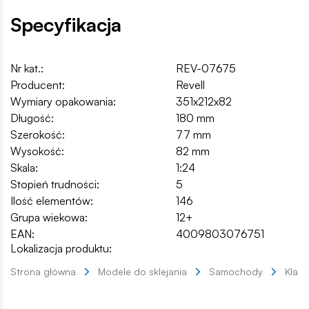
Specyfikacja
Nr kat.:
REV-07675
Producent:
Revell
Wymiary opakowania:
351x212x82
Długość:
180 mm
Szerokość:
77 mm
Wysokość:
82 mm
Skala:
1:24
Stopień trudności:
5
Ilość elementów:
146
Grupa wiekowa:
12+
EAN:
4009803076751
Lokalizacja produktu:
Strona główna
Modele do sklejania
Samochody
Klas