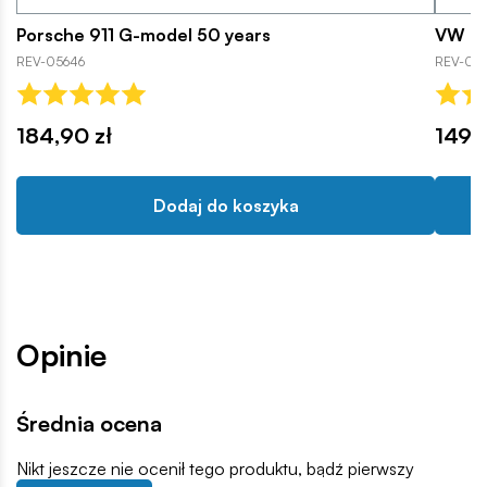
Porsche 911 G-model 50 years
VW T1
REV-05646
REV-07
184,90 zł
149,9
Dodaj do koszyka
Opinie
Średnia ocena
Nikt jeszcze nie ocenił tego produktu, bądź pierwszy