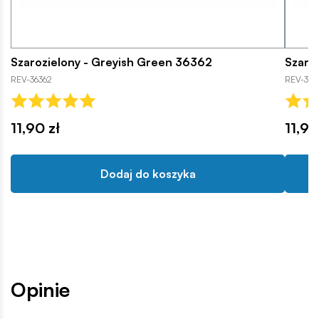
Szarozielony - Greyish Green 36362
Szary
REV-36362
REV-363
11,90 zł
11,90
Dodaj do koszyka
Opinie