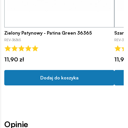
Zielony Patynowy - Patina Green 36365
Szaro
REV-36365
REV-363
11,90 zł
11,90
Dodaj do koszyka
Opinie