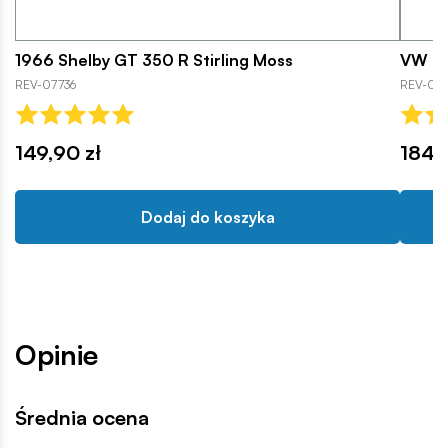
1966 Shelby GT 350 R Stirling Moss
VW T1
REV-07736
REV-076
149,90 zł
184,
Dodaj do koszyka
Opinie
Średnia ocena