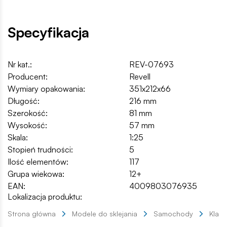
Specyfikacja
Nr kat.:
REV-07693
Producent:
Revell
Wymiary opakowania:
351x212x66
Długość:
216 mm
Szerokość:
81 mm
Wysokość:
57 mm
Skala:
1:25
Stopień trudności:
5
Ilość elementów:
117
Grupa wiekowa:
12+
EAN:
4009803076935
Lokalizacja produktu:
Strona główna
Modele do sklejania
Samochody
Klas