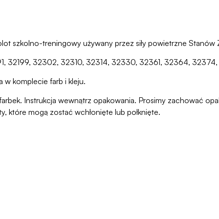
ot szkolno-treningowy używany przez siły powietrzne Stanów
91, 32199, 32302, 32310, 32314, 32330, 32361, 32364, 32374
w komplecie farb i kleju.
ani farbek. Instrukcja wewnątrz opakowania. Prosimy zachować o
ty, które mogą zostać wchłonięte lub połknięte.