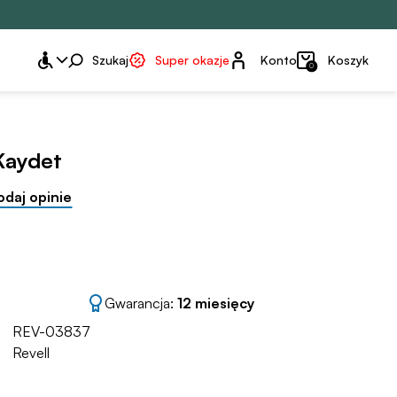
Konto
Szukaj
Super okazje
Konto
Koszyk
0
Kaydet
odaj opinie
Gwarancja:
12 miesięcy
REV-03837
Revell