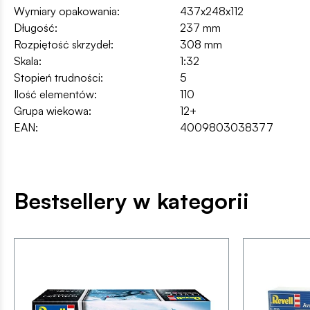
Wymiary opakowania:
437x248x112
Długość:
237 mm
Rozpiętość skrzydeł:
308 mm
Skala:
1:32
Stopień trudności:
5
Ilość elementów:
110
Grupa wiekowa:
12+
EAN:
4009803038377
Bestsellery w kategorii