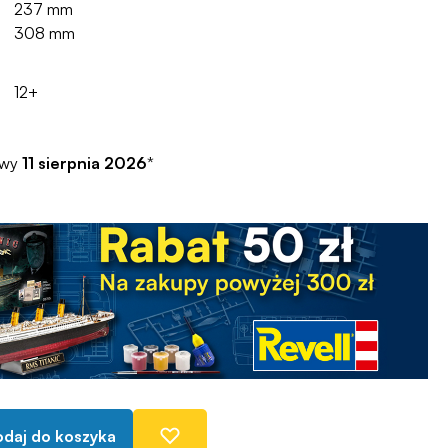
237 mm
308 mm
12+
awy
11 sierpnia 2026
*
daj do koszyka