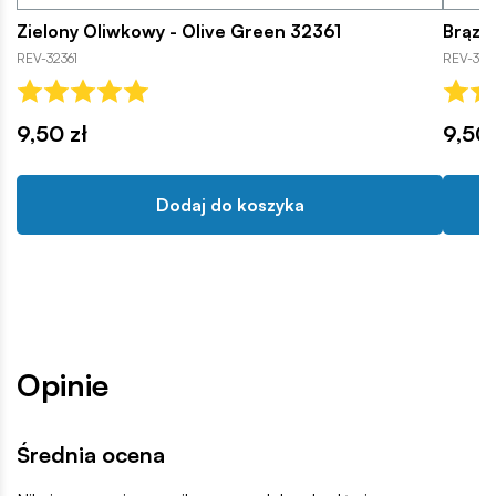
Zielony Oliwkowy - Olive Green 32361
Brązo
REV-32361
REV-323
9,50 zł
9,50 
Dodaj do koszyka
Opinie
Średnia ocena