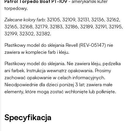
Patrol Torpedo Boat PT-109
- amerykański kuter
torpedowy.
Zalecane kolory farb
: 32105, 32109, 32131, 32136, 32162,
32165, 32168, 32179, 32183, 32186, 32189, 32191, 32195,
32199, 32302, 32382.
Plastikowy model do sklejania Revell (REV-05147) nie
zawiera w komplecie farb i kleju.
Plastikowy model do sklejania. Nie zawiera kleju, pędzelka
ani farbek. Instrukcja wewnątrz opakowania. Prosimy
zachować opakowanie w celach informacyjnych.
Nieodpowiednie dla dzieci poniżej 3 lat; zawiera małe
elementy, które mogą zostać wchłonięte lub połknięte.
Specyfikacja