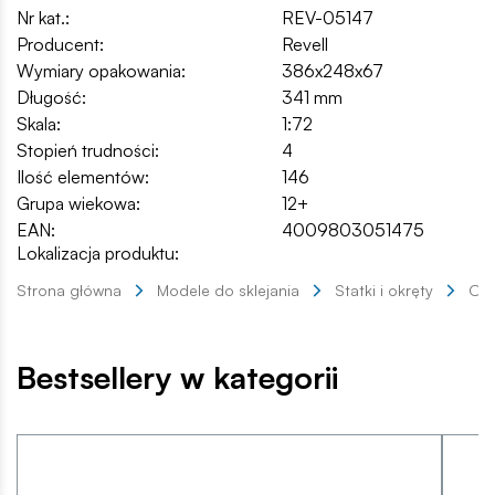
Nr kat.:
REV-05147
Producent:
Revell
Wymiary opakowania:
386x248x67
Długość:
341 mm
Skala:
1:72
Stopień trudności:
4
Ilość elementów:
146
Grupa wiekowa:
12+
EAN:
4009803051475
Lokalizacja produktu:
Strona główna
Modele do sklejania
Statki i okręty
Okr
Bestsellery w kategorii