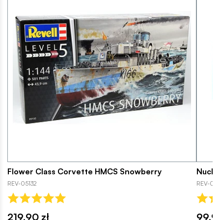
Flower Class Corvette HMCS Snowberry
Nuclea
REV-05132
REV-05
219,90 zł
99,9