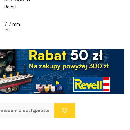
Revell
717 mm
10+
wiadom o dostępności