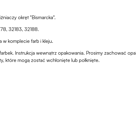
iźniaczy okręt "Bismarcka".
78, 32183, 32188.
w komplecie farb i kleju.
ani farbek. Instrukcja wewnątrz opakowania. Prosimy zachować o
ty, które mogą zostać wchłonięte lub połknięte.