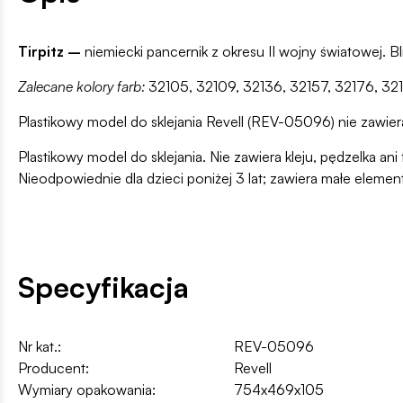
Tirpitz
–
niemiecki pancernik z okresu II wojny światowej. Bl
Zalecane kolory farb:
32105, 32109, 32136, 32157, 32176, 321
Plastikowy model do sklejania Revell (REV-05096) nie zawiera 
Plastikowy model do sklejania. Nie zawiera kleju, pędzelka 
Nieodpowiednie dla dzieci poniżej 3 lat; zawiera małe elemen
Specyfikacja
Nr kat.:
REV-05096
Producent:
Revell
Wymiary opakowania:
754x469x105