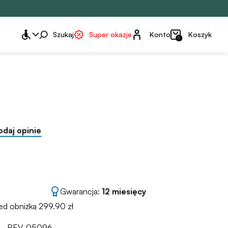
Konto
Szukaj
Super okazje
Konto
Koszyk
0
odaj opinie
Gwarancja:
12 miesięcy
zed obniżką 299.90 zł
REV-05096