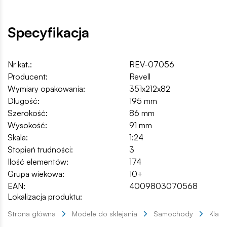
Specyfikacja
Nr kat.:
REV-07056
Producent:
Revell
Wymiary opakowania:
351x212x82
Długość:
195 mm
Szerokość:
86 mm
Wysokość:
91 mm
Skala:
1:24
Stopień trudności:
3
Ilość elementów:
174
Grupa wiekowa:
10+
EAN:
4009803070568
Lokalizacja produktu:
Strona główna
Modele do sklejania
Samochody
Klas