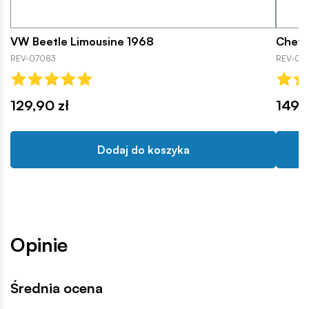
VW Beetle Limousine 1968
Chevr
REV-07083
REV-077
129,90 zł
149,9
Dodaj do koszyka
Opinie
Średnia ocena