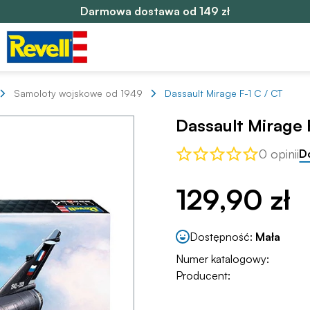
Darmowa dostawa od 149 zł
Samoloty wojskowe od 1949
Dassault Mirage F-1 C / CT
Dassault Mirage 
0 opinii
D
129,90 zł
Dostępność:
Mała
Numer katalogowy:
Producent: