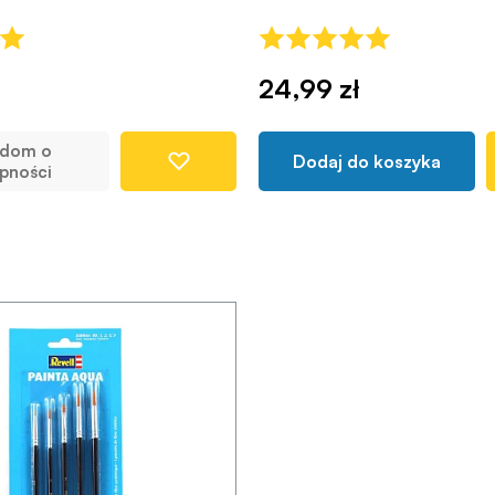
24,99 zł
adom o
Dodaj do koszyka
pności