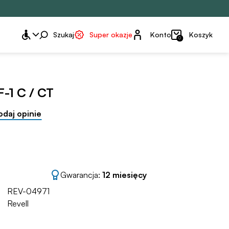
Konto
Szukaj
Super okazje
Konto
Koszyk
0
F-1 C / CT
odaj opinie
Gwarancja:
12 miesięcy
REV-04971
Revell