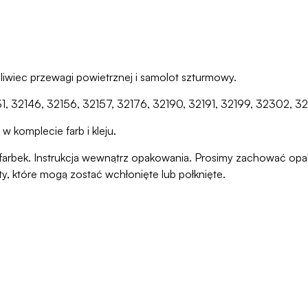
liwiec przewagi powietrznej i samolot szturmowy.
131, 32146, 32156, 32157, 32176, 32190, 32191, 32199, 32302, 3
w komplecie farb i kleju.
ani farbek. Instrukcja wewnątrz opakowania. Prosimy zachować o
ty, które mogą zostać wchłonięte lub połknięte.