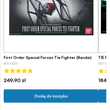
First Order Special Forces Tie Fighter (Bandai)
TIE Fi
REV-01217
REV-012
249,90 zł
184,
Dodaj do koszyka