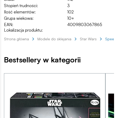
Stopień trudności:
3
Ilość elementów:
102
Grupa wiekowa:
10+
EAN:
4009803067865
Lokalizacja produktu:
Strona główna
Modele do sklejania
Star Wars
Speeder
Bestsellery w kategorii