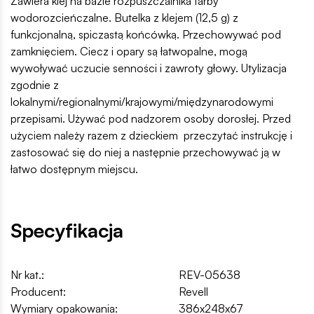
Zawiera klej na bazie rozpuszczalnika farby
wodorozcieńczalne. Butelka z klejem (12,5 g) z
funkcjonalną, spiczastą końcówką. Przechowywać pod
zamknięciem. Ciecz i opary są łatwopalne, mogą
wywoływać uczucie senności i zawroty głowy. Utylizacja
zgodnie z
lokalnymi/regionalnymi/krajowymi/międzynarodowymi
przepisami. Używać pod nadzorem osoby dorosłej. Przed
użyciem należy razem z dzieckiem przeczytać instrukcję i
zastosować się do niej a następnie przechowywać ją w
łatwo dostępnym miejscu.
Specyfikacja
Nr kat.:
REV-05638
Producent:
Revell
Wymiary opakowania:
386x248x67