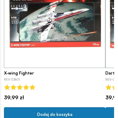
X-wing Fighter
Darth 
REV-03601
REV-03
39,99 zł
39,99
Dodaj do koszyka