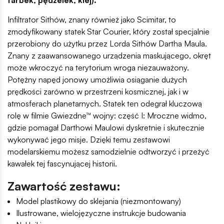
Infiltrator Sithów, znany również jako Scimitar, to
zmodyfikowany statek Star Courier, który został specjalnie
przerobiony do użytku przez Lorda Sithów Dartha Maula.
Znany z zaawansowanego urządzenia maskującego, okręt
może wkroczyć na terytorium wroga niezauważony.
Potężny napęd jonowy umożliwia osiąganie dużych
prędkości zarówno w przestrzeni kosmicznej, jak i w
atmosferach planetarnych. Statek ten odegrał kluczową
rolę w filmie Gwiezdne™ wojny: część I: Mroczne widmo,
gdzie pomagał Darthowi Maulowi dyskretnie i skutecznie
wykonywać jego misje. Dzięki temu zestawowi
modelarskiemu możesz samodzielnie odtworzyć i przeżyć
kawałek tej fascynującej historii.
Zawartość zestawu:
Model plastikowy do sklejania (niezmontowany)
Ilustrowane, wielojęzyczne instrukcje budowania