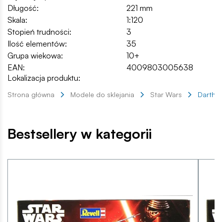
Długość:
221 mm
Skala:
1:120
Stopień trudności:
3
Ilość elementów:
35
Grupa wiekowa:
10+
EAN:
4009803005638
Lokalizacja produktu:
Strona główna
Modele do sklejania
Star Wars
Darth Ma
Bestsellery w kategorii