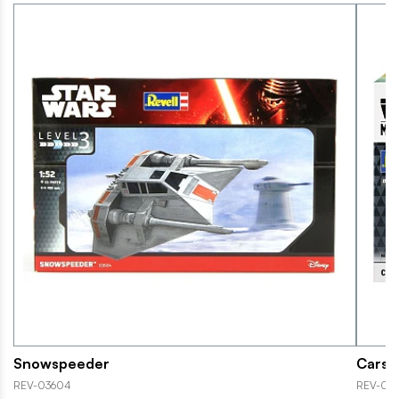
Snowspeeder
Carso
REV-03604
REV-06