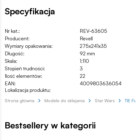
Specyfikacja
Nr kat.:
REV-63605
Producent:
Revell
Wymiary opakowania:
275x241x35
Długość:
92 mm
Skala:
1:110
Stopień trudności:
3
Ilość elementów:
22
EAN:
4009803636054
Lokalizacja produktu:
Strona główna
Modele do sklejania
Star Wars
TIE Figh
Bestsellery w kategorii