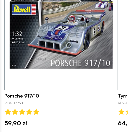
Porsche 917/10
Tyrrel
REV-07738
REV-077
59,90 zł
64,9