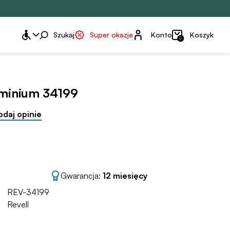
Konto
Szukaj
Super okazje
Konto
Koszyk
0
uminium 34199
odaj opinie
Gwarancja:
12 miesięcy
REV-34199
Revell