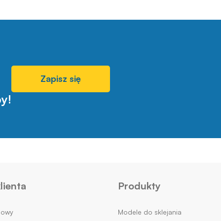
Zapisz się
y!
lienta
Produkty
mowy
Modele do sklejania