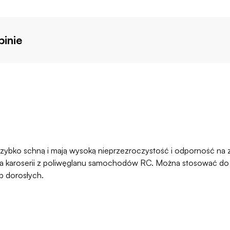
inie
 szybko schną i mają wysoką nieprzezroczystość i odporność na
karoserii z poliwęglanu samochodów RC. Można stosować do plast
b dorosłych.