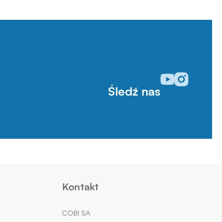
Odwiedź nasz prof
Odwiedź nasz p
Śledź nas
Kontakt
COBI SA