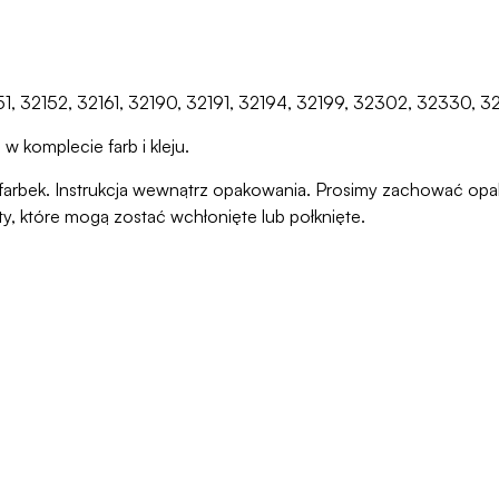
151, 32152, 32161, 32190, 32191, 32194, 32199, 32302, 32330, 
w komplecie farb i kleju.
ani farbek. Instrukcja wewnątrz opakowania. Prosimy zachować o
ty, które mogą zostać wchłonięte lub połknięte.