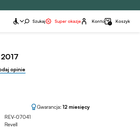
Konto
Szukaj
Super okazje
Konto
Koszyk
0
 2017
odaj opinie
Gwarancja:
12 miesięcy
REV-07041
Revell