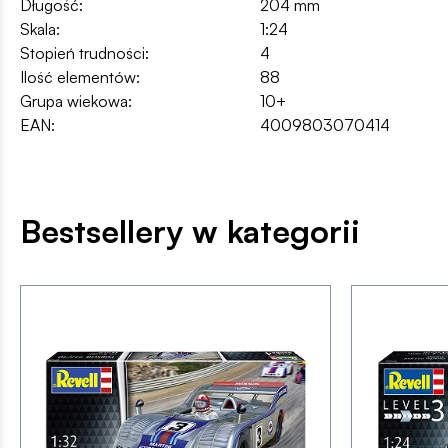
Długość:
204 mm
Skala:
1:24
Stopień trudności:
4
Ilość elementów:
88
Grupa wiekowa:
10+
EAN:
4009803070414
Bestsellery w kategorii