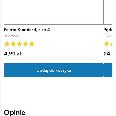
Painta Standard, size 4
Pędzel
REV-39646
REV-296
4,99 zł
24,9
Dodaj do koszyka
Opinie