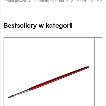
Strona główna
Akcesoria modelarskie
Pędzelki
Painta
Bestsellery w kategorii