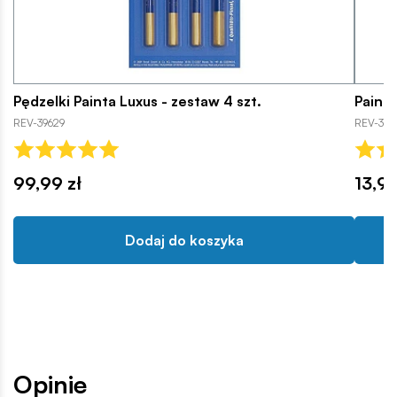
Pędzelki Painta Luxus - zestaw 4 szt.
Painta
REV-39629
REV-396
99,99 zł
13,99
Dodaj do koszyka
Opinie