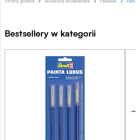
Strona główna
Akcesoria modelarskie
Pędzelki
Painta
Bestsellery w kategorii