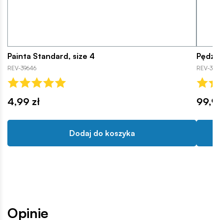
Painta Standard, size 4
Pędzel
REV-39646
REV-396
4,99 zł
99,9
Dodaj do koszyka
Opinie