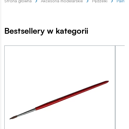
Strona główna
Akcesoria modelarskie
Pędzelki
Painta
Bestsellery w kategorii