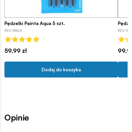
Pędzelki Painta Aqua 5 szt.
Pędzel
REV-39624
REV-396
59,99 zł
99,9
Dodaj do koszyka
Opinie