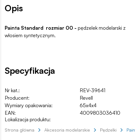
Opis
Painta Standard rozmiar
00 -
pędzelek modelarski z
włosiem syntetycznym.
Specyfikacja
Nr kat.:
REV-39641
Producent:
Revell
Wymiary opakowania:
65x4x4
EAN:
4009803036410
Lokalizacja produktu:
Strona główna
Akcesoria modelarskie
Pędzelki
Painta