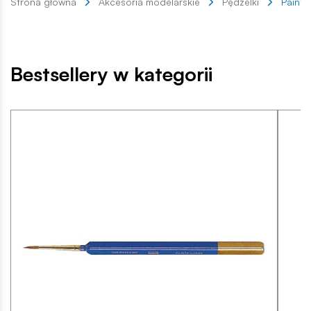
Strona główna
Akcesoria modelarskie
Pędzelki
Painta
Bestsellery w kategorii