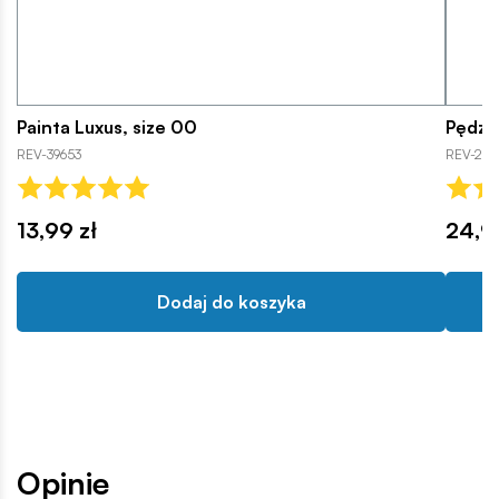
Painta Luxus, size 00
Pędzel
REV-39653
REV-296
13,99 zł
24,9
Dodaj do koszyka
Opinie