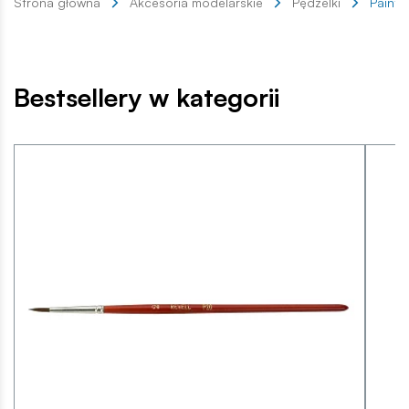
Strona główna
Akcesoria modelarskie
Pędzelki
Painta
Bestsellery w kategorii