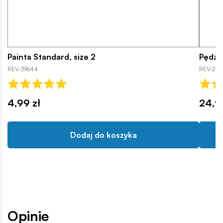
Painta Standard, size 2
Pędzel
REV-39644
REV-296
4,99 zł
24,9
Dodaj do koszyka
Opinie