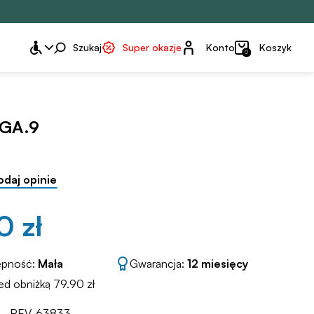
Konto
Szukaj
Super okazje
Konto
Koszyk
0
FGA.9
odaj opinie
0 zł
ępność:
Mała
Gwarancja:
12 miesięcy
ed obniżką 79.90 zł
REV-63833