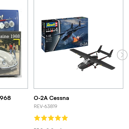
1968
O-2A Cessna
REV-63819