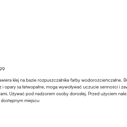
199
awiera klej na bazie rozpuszczalnika farby wodorozcieńczalne. But
 opary są łatwopalne, mogą wywoływać uczucie senności i zawr
ami. Używać pod nadzorem osoby dorosłej. Przed użyciem należy
o dostępnym miejscu