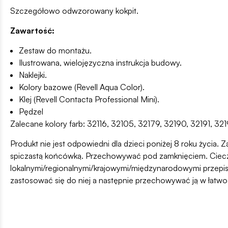
Szczegółowo odwzorowany kokpit.
Zawartość:
Zestaw do montażu.
Ilustrowana, wielojęzyczna instrukcja budowy.
Naklejki.
Kolory bazowe (Revell Aqua Color).
Klej (Revell Contacta Professional Mini).
Pędzel
Zalecane kolory farb: 32116, 32105, 32179, 32190, 32191, 32
Produkt nie jest odpowiedni dla dzieci poniżej 8 roku życia. Z
spiczastą końcówką. Przechowywać pod zamknięciem. Ciecz i
lokalnymi/regionalnymi/krajowymi/międzynarodowymi przepis
zastosować się do niej a następnie przechowywać ją w łatw