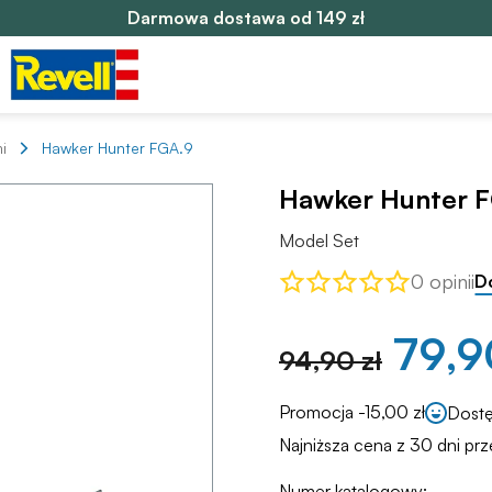
Darmowa dostawa od 149 zł
i
Hawker Hunter FGA.9
Hawker Hunter 
Model Set
0 opinii
D
79,9
94,90 zł
Promocja -15,00 zł
Dost
Najniższa cena z 30 dni prz
Numer katalogowy: