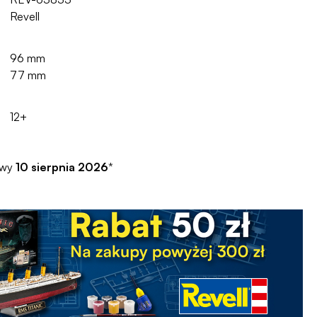
Revell
96 mm
77 mm
12+
awy
10 sierpnia 2026
*