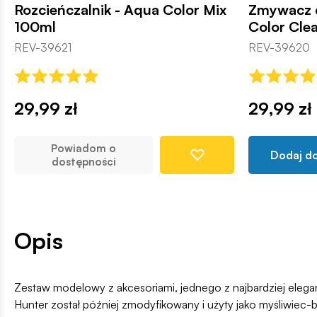
Rozcieńczalnik - Aqua Color Mix
Zmywacz 
100ml
Color Cle
REV-39621
REV-39620
29,99 zł
29,99 zł
Powiadom o
Dodaj d
dostępności
Opis
Zestaw modelowy z akcesoriami, jednego z najbardziej ele
Hunter został później zmodyfikowany i użyty jako myśliwie