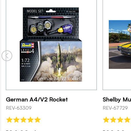
German A4/V2 Rocket
Shelby M
REV-63309
REV-67729