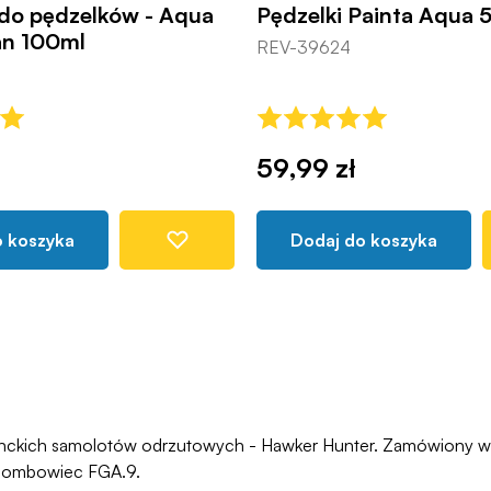
do pędzelków - Aqua
Pędzelki Painta Aqua 5
an 100ml
REV-39624
59,99 zł
o koszyka
Dodaj do koszyka
ganckich samolotów odrzutowych - Hawker Hunter. Zamówiony w 
c-bombowiec FGA.9.