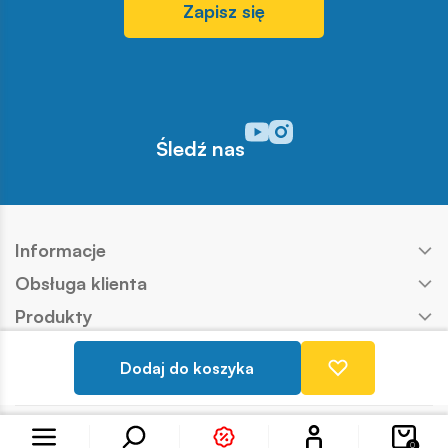
Zapisz się
Odwiedź nasz profil w serwisi
Odwiedź nasz profil w serw
Śledź nas
Informacje
Obsługa klienta
Produkty
Kontakt
Dodaj do koszyka
Nasze marki
Konto
Copyright © COBI SA
Realizacja:
Ideo
0