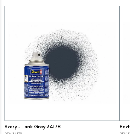
Szary - Tank Grey 34178
Bezba
REV-34178
REV-341