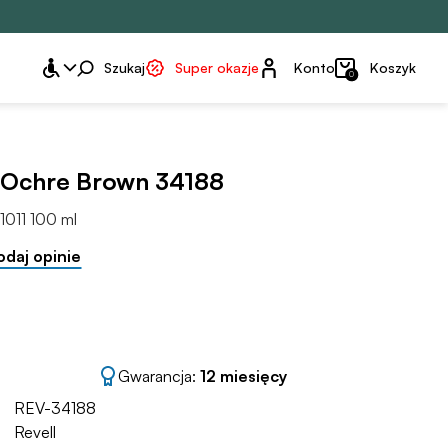
Konto
Szukaj
Super okazje
Konto
Koszyk
0
 Ochre Brown 34188
1011 100 ml
odaj opinie
Gwarancja:
12 miesięcy
REV-34188
Revell