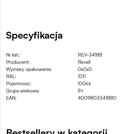
Specyfikacja
Nr kat.:
REV-34188
Producent:
Revell
Wymiary opakowania:
0x0x0
RAL:
1011
Pojemność:
100ml
Grupa wiekowa:
8+
EAN:
4009803341880
Bestsellery w kategorii