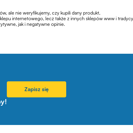
 ale nie weryfikujemy, czy kupili dany produkt,
klepu internetowego, lecz także z innych sklepów www i tradycy
tywne, jak i negatywne opinie.
Zapisz się
y!