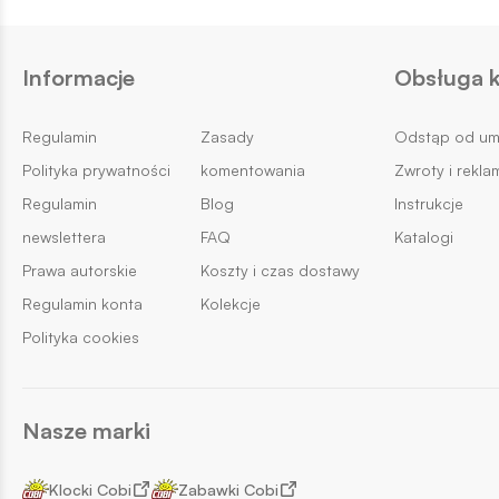
Informacje
Obsługa k
Regulamin
Zasady
Odstąp od u
Polityka prywatności
komentowania
Zwroty i rekla
Regulamin
Blog
Instrukcje
newslettera
FAQ
Katalogi
Prawa autorskie
Koszty i czas dostawy
Regulamin konta
Kolekcje
Polityka cookies
Nasze marki
Klocki Cobi
Zabawki Cobi