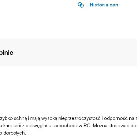
Historia cen
inie
 szybko schną i mają wysoką nieprzezroczystość i odporność na
karoserii z poliwęglanu samochodów RC. Można stosować do plast
b dorosłych.