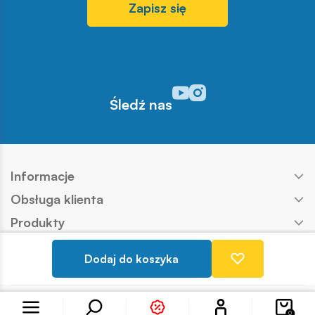
Zapisz się
Odwiedź nasz profil w serwisi
Odwiedź nasz profil w serw
Śledź nas
Informacje
Obsługa klienta
Produkty
Kontakt
Dodaj do koszyka
Nasze marki
Konto
Copyright © COBI SA
Realizacja:
Ideo
0