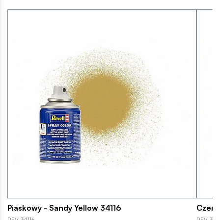
Piaskowy - Sandy Yellow 34116
Czerw
REV-34116
REV-341