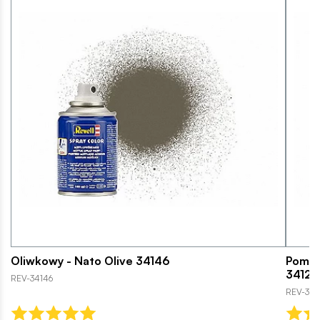
Oliwkowy - Nato Olive 34146
Pomar
34125
REV-34146
REV-341