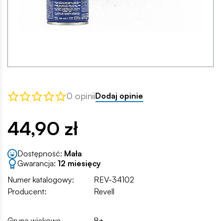
0 opinii
Dodaj opinie
44,90 zł
Dostępność:
Mała
Gwarancja:
12 miesięcy
Numer katalogowy:
REV-34102
Producent:
Revell
Grupa wiekowa
8+