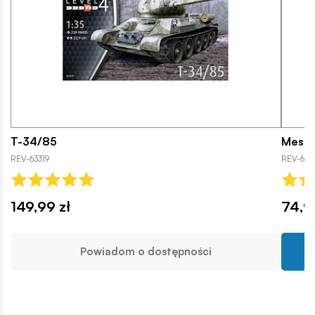
T-34/85
Messe
REV-63319
REV-641
149,99 zł
74,9
Powiadom o dostępności