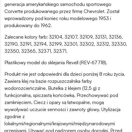
generacja amerykańskiego samochodu sportowego
Corvette produkowanego przez firmę Chevrolet. Został
wprowadzony pod koniec roku modelowego 1953 i
produkowany do 1962.
Zalecane kolory farb: 32104, 32107, 32109, 32131, 32136,
32190, 32191, 32194, 32199, 32301, 32302, 32312, 32330,
32350, 32365, 32371, 32371.
Plastikowy model do sklejania Revell (REV-67718).
Produkt nie jest odpowiedni dla dzieci poniżej 8 roku życia.
Zawiera klej na bazie rozpuszczalnika farby
wodorozcieńczalne. Butelka z klejem (12,5 g) z
funkcjonalną, spiczastą końcówką. Przechowywać pod
zamknięciem. Ciecz i opary są łatwopalne, mogą
wywoływać uczucie senności i zawroty głowy. Utylizacja
zgodnie z
lokalnymi/regionalnymi/krajowymi/międzynarodowymi
przepisami. Używać pod nadzorem osoby dorosłej. Przed