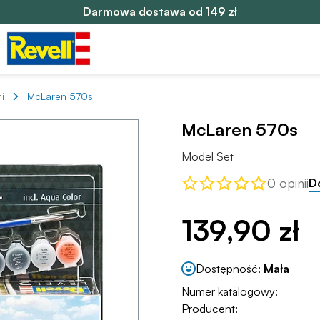
Darmowa dostawa od 149 zł
i
McLaren 570s
McLaren 570s
Model Set
0 opinii
D
139,90 zł
Dostępność:
Mała
Numer katalogowy:
Producent: