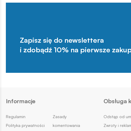
Zapisz się do newslettera
i zdobądź 10% na pierwsze zakup
Informacje
Obsługa k
Regulamin
Zasady
Odstąp od u
Polityka prywatności
komentowania
Zwroty i rekla