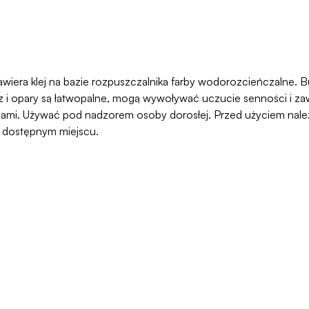
awiera klej na bazie rozpuszczalnika farby wodorozcieńczalne. But
 opary są łatwopalne, mogą wywoływać uczucie senności i zawr
ami. Używać pod nadzorem osoby dorosłej. Przed użyciem należy
o dostępnym miejscu.