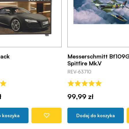
lack
Messerschmitt Bf109G
Spitfire Mk.V
REV-63710
ł
99,99 zł
o koszyka
Dodaj do koszyka