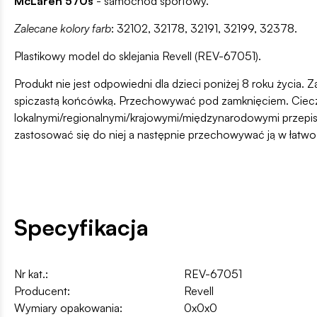
McLaren 570s
- samochód sportowy.
Zalecane kolory farb
: 32102, 32178, 32191, 32199, 32378.
Plastikowy model do sklejania Revell (REV-67051).
Produkt nie jest odpowiedni dla dzieci poniżej 8 roku życia. Z
spiczastą końcówką. Przechowywać pod zamknięciem. Ciecz i
lokalnymi/regionalnymi/krajowymi/międzynarodowymi przepis
zastosować się do niej a następnie przechowywać ją w łatw
Specyfikacja
Nr kat.:
REV-67051
Producent:
Revell
Wymiary opakowania:
0x0x0