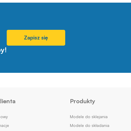
Zapisz się
y!
lienta
Produkty
mowy
Modele do sklejania
macje
Modele do składania