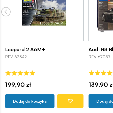
Leopard 2 A6M+
Audi R8 B
REV-63342
REV-67057
199,90 zł
139,90 z
Dodaj do koszyka
Dodaj d