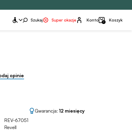
Konto
Szukaj
Super okazje
Konto
Koszyk
0
odaj opinie
Gwarancja:
12 miesięcy
REV-67051
Revell