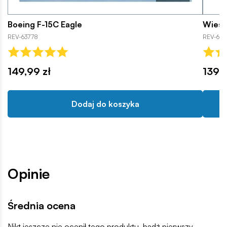
Boeing F-15C Eagle
Wiese
REV-63778
REV-633
149,99 zł
139,9
Dodaj do koszyka
Opinie
Średnia ocena
Nikt jeszcze nie ocenił tego produktu, bądź pierwszy