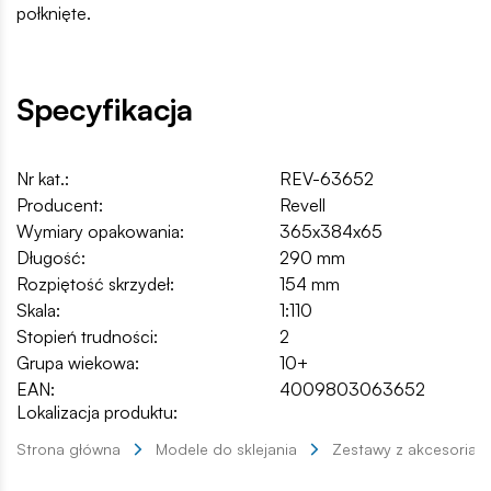
połknięte.
Specyfikacja
Nr kat.:
REV-63652
Producent:
Revell
Wymiary opakowania:
365x384x65
Długość:
290 mm
Rozpiętość skrzydeł:
154 mm
Skala:
1:110
Stopień trudności:
2
Grupa wiekowa:
10+
EAN:
4009803063652
Lokalizacja produktu:
Strona główna
Modele do sklejania
Zestawy z akcesoriam