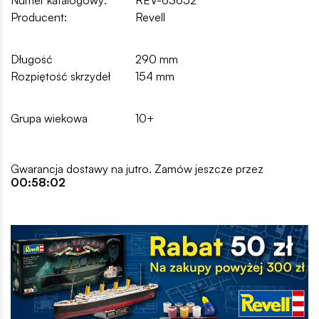
Numer katalogowy:
REV-63652
Producent:
Revell
Długość
290 mm
Rozpiętość skrzydeł
154 mm
Grupa wiekowa
10+
Gwarancja dostawy na jutro. Zamów jeszcze przez
00:58:01