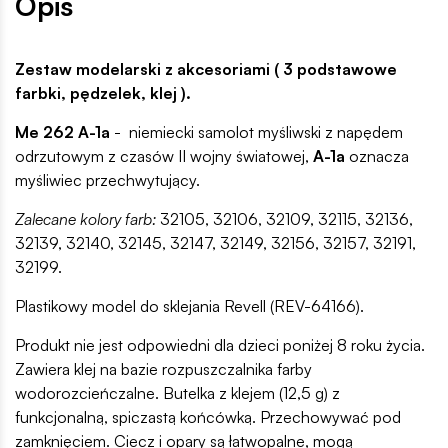
Opis
Zestaw modelarski z akcesoriami ( 3 podstawowe
farbki, pędzelek, klej ).
Me 262 A-1a
- niemiecki samolot myśliwski z napędem
odrzutowym z czasów II wojny światowej,
A-1a
oznacza
myśliwiec przechwytujący.
Zalecane kolory farb:
32105, 32106, 32109, 32115, 32136,
32139, 32140, 32145, 32147, 32149, 32156, 32157, 32191,
32199.
Plastikowy model do sklejania Revell (REV-64166).
Produkt nie jest odpowiedni dla dzieci poniżej 8 roku życia.
Zawiera klej na bazie rozpuszczalnika farby
wodorozcieńczalne. Butelka z klejem (12,5 g) z
funkcjonalną, spiczastą końcówką. Przechowywać pod
zamknięciem. Ciecz i opary są łatwopalne, mogą