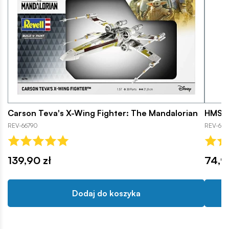
Carson Teva's X-Wing Fighter: The Mandalorian
HMS D
REV-66790
REV-651
139,90 zł
74,9
Dodaj do koszyka