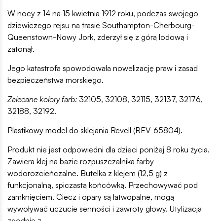
W nocy z 14 na 15 kwietnia 1912 roku, podczas swojego
dziewiczego rejsu na trasie Southampton-Cherbourg-
Queenstown-Nowy Jork, zderzył się z górą lodową i
zatonął.
Jego katastrofa spowodowała nowelizację praw i zasad
bezpieczeństwa morskiego.
Zalecane kolory farb:
32105, 32108, 32115, 32137, 32176,
32188, 32192.
Plastikowy model do sklejania Revell (REV-65804).
Produkt nie jest odpowiedni dla dzieci poniżej 8 roku życia.
Zawiera klej na bazie rozpuszczalnika farby
wodorozcieńczalne. Butelka z klejem (12,5 g) z
funkcjonalną, spiczastą końcówką. Przechowywać pod
zamknięciem. Ciecz i opary są łatwopalne, mogą
wywoływać uczucie senności i zawroty głowy. Utylizacja
zgodnie z