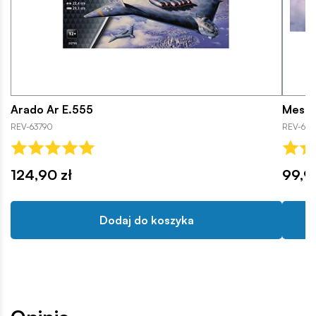
Arado Ar E.555
Messe
REV-63790
REV-637
124,90 zł
99,9
Dodaj do koszyka