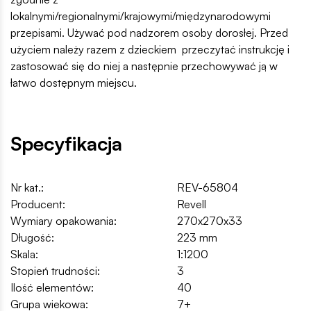
lokalnymi/regionalnymi/krajowymi/międzynarodowymi
przepisami. Używać pod nadzorem osoby dorosłej. Przed
użyciem należy razem z dzieckiem przeczytać instrukcję i
zastosować się do niej a następnie przechowywać ją w
łatwo dostępnym miejscu.
Specyfikacja
Nr kat.:
REV-65804
Producent:
Revell
Wymiary opakowania:
270x270x33
Długość:
223 mm
Skala:
1:1200
Stopień trudności:
3
Ilość elementów:
40
Grupa wiekowa:
7+