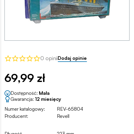
0 opinii
Dodaj opinie
69,99 zł
Dostępność:
Mała
Gwarancja:
12 miesięcy
Numer katalogowy:
REV-65804
Producent:
Revell
Długość
223 mm