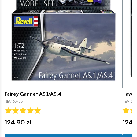
Fairey Gannet AS.1/AS.4
Hawke
REV-63775
REV-63
124,90 zł
124,9