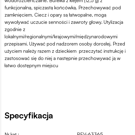
wodorozcieńczalne. Butelka z klejem (12,5 g) z
funkcjonalną, spiczastą końcówką. Przechowywać pod
zamknięciem. Ciecz i opary są łatwopalne, mogą
wywoływać uczucie senności i zawroty głowy. Utylizacja
zgodnie z
lokalnymi/regionalnymi/krajowymi/międzynarodowymi
przepisami. Używać pod nadzorem osoby dorosłej. Przed
użyciem należy razem z dzieckiem przeczytać instrukcję i
zastosować się do niej a następnie przechowywać ją w
łatwo dostępnym miejscu
Specyfikacja
Nr kat.:
REV-63365