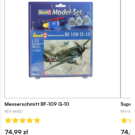
Messerschmitt BF-109 G-10
Superm
REV-64160
REV-639
74,99 zł
74,9