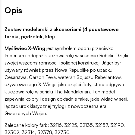
Opis
Zestaw modelarski z akcesoriami (4 podstawowe
farbki, pędzelek, klej)
Myśliwiec X-Wing
jest symbolem oporu przeciwko
Imperium i odegrał kluczową rolę w sukcesie Rebelii. Dzięki
swojej wszechstronności i solidnej konstrukcji Jäger był
używany również przez Nową Republikę po upadku
Cesarstwa. Carson Teva, weteran Sojuszu Rebeliantów,
używa swojego X-Winga jako części floty, która odgrywa
kluczową rolę w serialu The Mandalorian. Ten model
zapewnia kolory i design dokładnie takie, jakie widać w serii,
łącząc urok klasycznej trylogii z nowoczesną erą
Gwiezdnych Wojen.
Zalecane kolory farb: 32116, 32125, 32135, 32157, 32190,
32302, 32314, 32378, 32730.