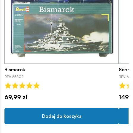
Bismarck
Schne
REV-65802
REV-621
69,99 zł
149,9
Dodaj do koszyka