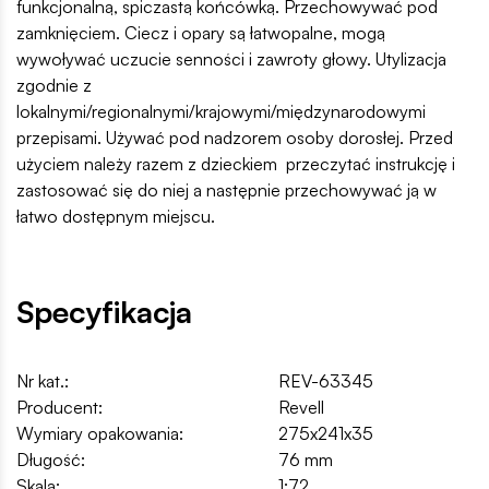
funkcjonalną, spiczastą końcówką. Przechowywać pod
zamknięciem. Ciecz i opary są łatwopalne, mogą
wywoływać uczucie senności i zawroty głowy. Utylizacja
zgodnie z
lokalnymi/regionalnymi/krajowymi/międzynarodowymi
przepisami. Używać pod nadzorem osoby dorosłej. Przed
użyciem należy razem z dzieckiem przeczytać instrukcję i
zastosować się do niej a następnie przechowywać ją w
łatwo dostępnym miejscu.
Specyfikacja
Nr kat.:
REV-63345
Producent:
Revell
Wymiary opakowania:
275x241x35
Długość:
76 mm
Skala:
1:72