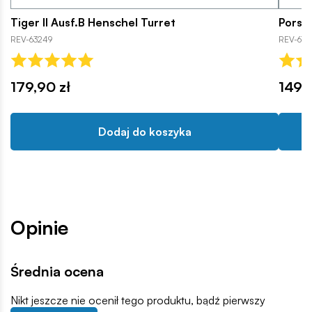
Tiger II Ausf.B Henschel Turret
Porsc
REV-63249
REV-676
179,90 zł
149,9
Dodaj do koszyka
Opinie
Średnia ocena
Nikt jeszcze nie ocenił tego produktu, bądź pierwszy