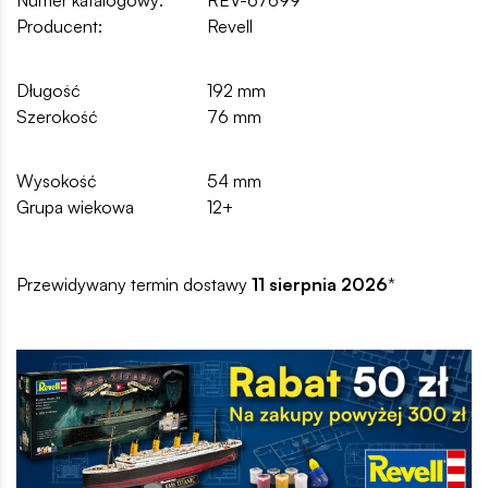
Numer katalogowy:
REV-67699
Producent:
Revell
Długość
192 mm
Szerokość
76 mm
Wysokość
54 mm
Grupa wiekowa
12+
Przewidywany termin dostawy
11 sierpnia 2026
*