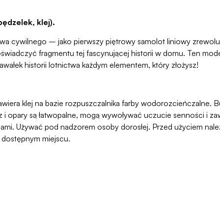
ędzelek, klej).
ctwa cywilnego – jako pierwszy piętrowy samolot liniowy zrewol
adczyć fragmentu tej fascynującej historii w domu. Ten model 
awałek historii lotnictwa każdym elementem, który złożysz!
awiera klej na bazie rozpuszczalnika farby wodorozcieńczalne. But
 opary są łatwopalne, mogą wywoływać uczucie senności i zawr
ami. Używać pod nadzorem osoby dorosłej. Przed użyciem należy
o dostępnym miejscu.