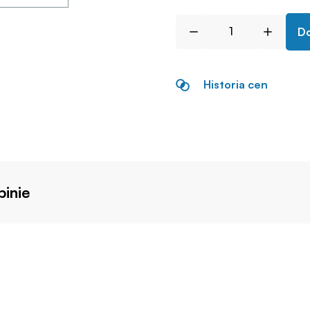
Do
Historia cen
inie