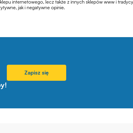
klepu internetowego, lecz także z innych sklepów www i tradycy
tywne, jak i negatywne opinie.
Zapisz się
y!