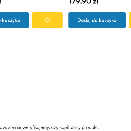
ł
179,90 zł
o koszyka
Dodaj do koszyka
 ale nie weryfikujemy, czy kupili dany produkt,