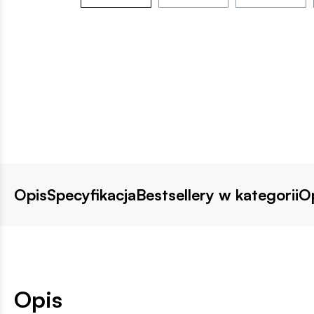
Opis
Specyfikacja
Bestsellery w kategorii
Op
Opis