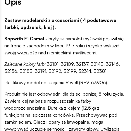
Opis
Zestaw modelarski z akcesoriami ( 4 podstawowe
farbki, pędzelek, klej ).
Sopwith F1 Camel -
brytyjski samolot myśliwski pojawił się
na froncie zachodnim w lipcu 1917 roku i szybko wykazał
swoją wyższość nad niemieckimi myśliwcami.
Zalecane kolory farb:
32101, 32109, 32137, 32143, 32146,
32156, 32183, 32191, 32192, 32199, 32314, 32381.
Plastikowy model do sklejania Revell (REV-63906).
Produkt nie jest odpowiedni dla dzieci poniżej 8 roku życia.
Zawiera klej na bazie rozpuszczalnika farby
wodorozcieńczalne. Butelka z klejem (12,5 g) z
funkcjonalną, spiczastą końcówką. Przechowywać pod
zamknięciem. Ciecz i opary są łatwopalne, mogą
wywoływać uczucie senności i zawroty głowy. Utylizacja