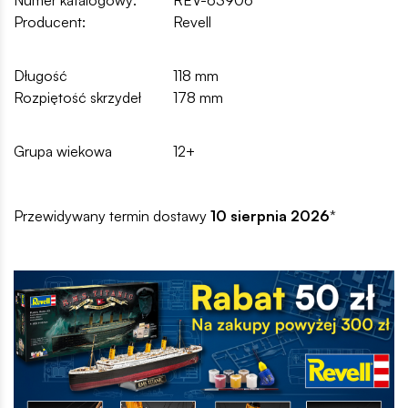
Numer katalogowy:
REV-63906
Producent:
Revell
Długość
118 mm
Rozpiętość skrzydeł
178 mm
Grupa wiekowa
12+
Przewidywany termin dostawy
10 sierpnia 2026
*