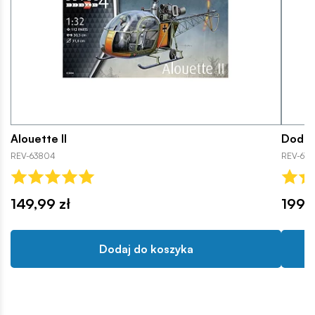
Alouette II
Dodge
REV-63804
REV-676
149,99 zł
199,9
Dodaj do koszyka