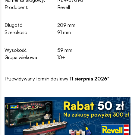
Numer katalogowy:
REV-67698
Producent:
Revell
Długość
209 mm
Szerokość
91 mm
Wysokość
59 mm
Grupa wiekowa
10+
Przewidywany termin dostawy
11 sierpnia 2026
*