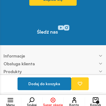
Odwiedź nasz profil w serwisi
Odwiedź nasz profil w serw
Śledź nas
Informacje
Obsługa klienta
Produkty
Kontakt
Dodaj do koszyka
Nasze marki
Konto
Copyright © COBI SA
Realizacja:
Ideo
0
Menu
Szukaj
Super okazje
Konto
Koszyk