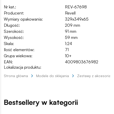
Nr kat.:
REV-67698
Producent:
Revell
Wymiary opakowania:
329x349x65
Długość:
209 mm
Szerokość:
91 mm
Wysokość:
59 mm
Skala:
1:24
Ilość elementów:
71
Grupa wiekowa:
10+
EAN:
4009803676982
Lokalizacja produktu:
Strona główna
Modele do sklejania
Zestawy z akcesoriam
Bestsellery w kategorii