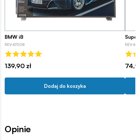
BMW i8
Super
REV-67008
REV-638
139,90 zł
74,9
Dodaj do koszyka
Opinie