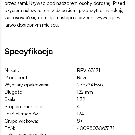
przepisami. Używać pod nadzorem osoby dorosłej. Przed
użyciem należy razem z dzieckiem przeczytać instrukcję i
zastosować się do niej a następnie przechowywać ją w
łatwo dostępnym miejscu.
Specyfikacja
Nr kat.:
REV-63171
Producent:
Revell
Wymiary opakowania:
275x241x35
Długość:
122 mm
Skala:
1:72
Stopień trudności:
4
Ilość elementów:
124
Grupa wiekowa:
8+
EAN:
4009803063171
Lokalizacja produktu: