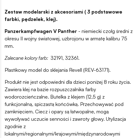
Zestaw modelarski z akcesoriami ( 3 podstawowe
farbki, pędzelek, klej).
Panzerkampfwagen V Panther
- niemiecki czołg średni z
okresu II wojny światowej, uzbrojonu w armatę kalibru 75
mm.
Zalecane kolory farb:
32191, 32361.
Plastikowy model do sklejania Revell (REV-63171).
Produkt nie jest odpowiedni dla dzieci poniżej 8 roku życia.
Zawiera klej na bazie rozpuszczalnika farby
wodorozcieńczalne. Butelka z klejem (12,5 g) z
funkcjonalną, spiczastą końcówką. Przechowywać pod
zamknięciem. Ciecz i opary są łatwopalne, mogą
wywoływać uczucie senności i zawroty głowy. Utylizacja
zgodnie z
lokalnymi/regionalnymi/krajowymi/międzynarodowymi