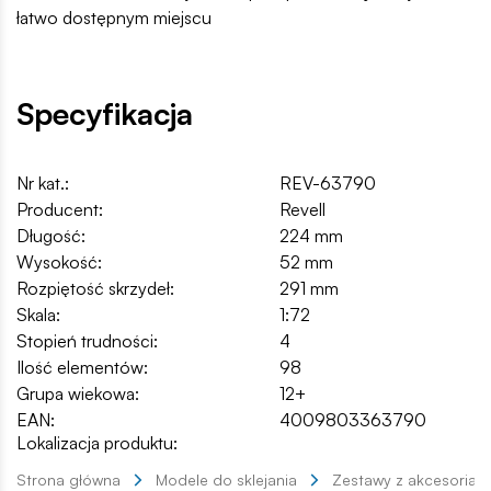
łatwo dostępnym miejscu
Specyfikacja
Nr kat.:
REV-63790
Producent:
Revell
Długość:
224 mm
Wysokość:
52 mm
Rozpiętość skrzydeł:
291 mm
Skala:
1:72
Stopień trudności:
4
Ilość elementów:
98
Grupa wiekowa:
12+
EAN:
4009803363790
Lokalizacja produktu:
Strona główna
Modele do sklejania
Zestawy z akcesoriam