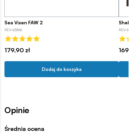
Sea Vixen FAW 2
Shelby
REV-63866
REV-670
179,90 zł
169,9
Dodaj do koszyka
Opinie
Średnia ocena