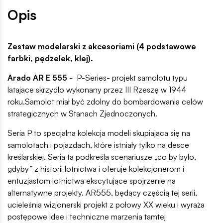
Opis
Zestaw modelarski z akcesoriami (4 podstawowe
farbki, pędzelek, klej).
Arado AR E 555
- P-Series- projekt samolotu typu
latające skrzydło wykonany przez III Rzeszę w 1944
roku.Samolot miał być zdolny do bombardowania celów
strategicznych w Stanach Zjednoczonych.
Seria P to specjalna kolekcja modeli skupiająca się na
samolotach i pojazdach, które istniały tylko na desce
kreślarskiej. Seria ta podkreśla scenariusze „co by było,
gdyby” z historii lotnictwa i oferuje kolekcjonerom i
entuzjastom lotnictwa ekscytujące spojrzenie na
alternatywne projekty. AR555, będący częścią tej serii,
ucieleśnia wizjonerski projekt z połowy XX wieku i wyraża
postępowe idee i techniczne marzenia tamtej