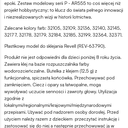
epoki. Zestaw modelowy serii P - AR555 to coś więcej niż
projekt hobbystyczny; to klucz do świata pełnego innowacji
i niezrealizowanych wizji w historii lotnictwa.
Zalecane kolory farb: 32105, 32109, 32136, 32140, 32145,
32177, 32178, 32179, 32184, 32185, 32199, 32364, 32371.
Plastikowy model do sklejania Revell (REV-63790).
Produkt nie jest odpowiedni dla dzieci poniżej 8 roku życia.
Zawiera klej na bazie rozpuszczalnika farby
wodorozcieńczalne. Butelka z klejem (12,5 g) z
funkcjonalną, spiczastą końcówką. Przechowywać pod
zamknięciem. Ciecz i opary są łatwopalne, mogą
wywoływać uczucie senności i zawroty głowy. Utylizacja
zgodnie z
lokalnymi/regionalnymi/krajowymi/międzynarodowymi
przepisami. Używać pod nadzorem osoby dorosłej. Przed
użyciem należy razem z dzieckiem przeczytać instrukcję i
zastosować się do niej a następnie przechowywać ją w