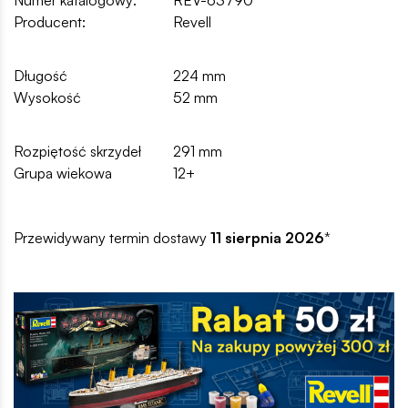
Numer katalogowy:
REV-63790
Producent:
Revell
Długość
224 mm
Wysokość
52 mm
Rozpiętość skrzydeł
291 mm
Grupa wiekowa
12+
Przewidywany termin dostawy
11 sierpnia 2026
*