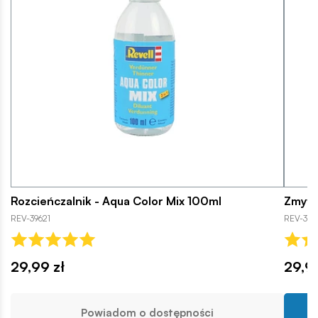
Rozcieńczalnik - Aqua Color Mix 100ml
Zmywa
REV-39621
REV-396
29,99 zł
29,99
Powiadom o dostępności