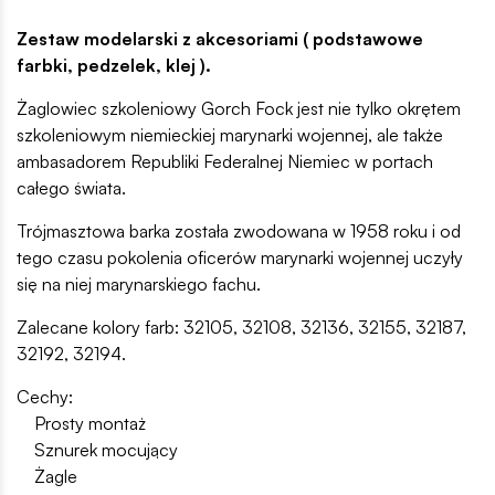
Zestaw modelarski z akcesoriami ( podstawowe
farbki, pedzelek, klej ).
Żaglowiec szkoleniowy Gorch Fock jest nie tylko okrętem
szkoleniowym niemieckiej marynarki wojennej, ale także
ambasadorem Republiki Federalnej Niemiec w portach
całego świata.
Trójmasztowa barka została zwodowana w 1958 roku i od
tego czasu pokolenia oficerów marynarki wojennej uczyły
się na niej marynarskiego fachu.
Zalecane kolory farb: 32105, 32108, 32136, 32155, 32187,
32192, 32194.
Cechy:
Prosty montaż
Sznurek mocujący
Żagle