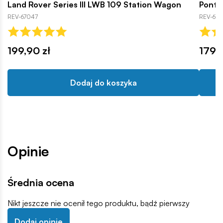
Land Rover Series III LWB 109 Station Wagon
Pontia
REV-67047
REV-676
199,90 zł
179,9
Dodaj do koszyka
Opinie
Średnia ocena
Nikt jeszcze nie ocenił tego produktu, bądź pierwszy
Dodaj opinię