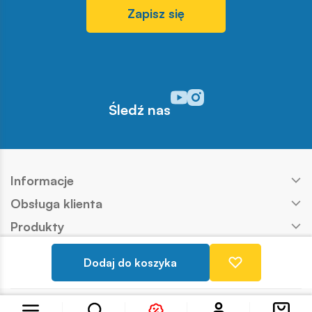
Zapisz się
Odwiedź nasz profil w serwisi
Odwiedź nasz profil w serw
Śledź nas
Informacje
Obsługa klienta
Produkty
Kontakt
Dodaj do koszyka
Nasze marki
Copyright © COBI SA
Realizacja:
Ideo