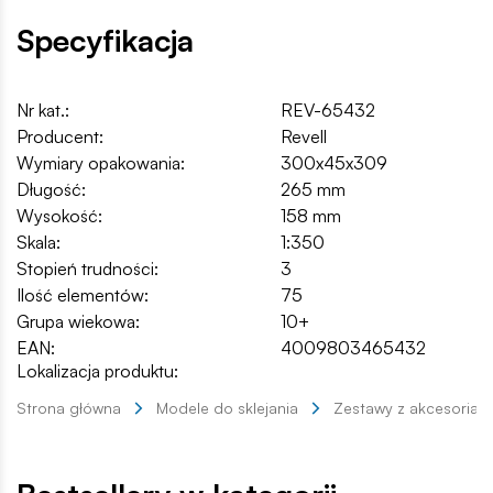
Specyfikacja
Nr kat.:
REV-65432
Producent:
Revell
Wymiary opakowania:
300x45x309
Długość:
265 mm
Wysokość:
158 mm
Skala:
1:350
Stopień trudności:
3
Ilość elementów:
75
Grupa wiekowa:
10+
EAN:
4009803465432
Lokalizacja produktu:
Strona główna
Modele do sklejania
Zestawy z akcesoriam