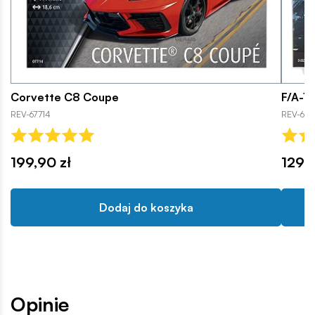
Corvette C8 Coupe
F/A-1
REV-67714
REV-649
199,90 zł
129,9
Dodaj do koszyka
Opinie