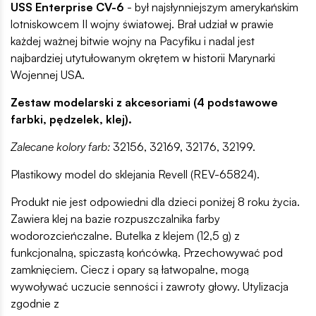
USS Enterprise CV-6
- był najsłynniejszym amerykańskim
lotniskowcem II wojny światowej. Brał udział w prawie
każdej ważnej bitwie wojny na Pacyfiku i nadal jest
najbardziej utytułowanym okrętem w historii Marynarki
Wojennej USA.
Zestaw modelarski z akcesoriami (4 podstawowe
farbki, pędzelek, klej).
Zalecane kolory farb:
32156, 32169, 32176, 32199.
Plastikowy model do sklejania Revell (REV-65824).
Produkt nie jest odpowiedni dla dzieci poniżej 8 roku życia.
Zawiera klej na bazie rozpuszczalnika farby
wodorozcieńczalne. Butelka z klejem (12,5 g) z
funkcjonalną, spiczastą końcówką. Przechowywać pod
zamknięciem. Ciecz i opary są łatwopalne, mogą
wywoływać uczucie senności i zawroty głowy. Utylizacja
zgodnie z