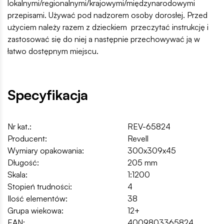
lokalnymi/regionalnymi/krajowymi/międzynarodowymi
przepisami. Używać pod nadzorem osoby dorosłej. Przed
użyciem należy razem z dzieckiem przeczytać instrukcję i
zastosować się do niej a następnie przechowywać ją w
łatwo dostępnym miejscu.
Specyfikacja
Nr kat.:
REV-65824
Producent:
Revell
Wymiary opakowania:
300x309x45
Długość:
205 mm
Skala:
1:1200
Stopień trudności:
4
Ilość elementów:
38
Grupa wiekowa:
12+
EAN:
4009803365824