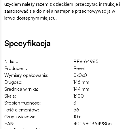
użyciem należy razem z dzieckiem przeczytać instrukcję i
zastosować się do niej a następnie przechowywać ją w
łatwo dostępnym miejscu.
Specyfikacja
Nr kat.:
REV-64985
Producent:
Revell
Wymiary opakowania:
0x0x0
Długość:
146 mm
Średnica wirnika:
144 mm
Skala:
1:100
Stopień trudności:
3
Ilość elementów:
56
Grupa wiekowa:
10+
EAN:
4009803649856