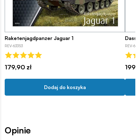
Raketenjagdpanzer Jaguar 1
Dassau
REV-63353
REV-639
179,90 zł
199,9
Dodaj do koszyka
Opinie