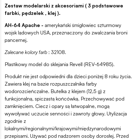
Zestaw modelarski z akcesoriami ( 3 podstawowe
farbki, pędzelek , klej ).
AH-64 Apache -
amerykański śmigłowiec szturmowy
wojsk lądowych USA, przeznaczony do zwalczania broni
pancernej.
Zalecane kolory farb
: 32108.
Plastikowy model do sklejania Revell (REV-64985).
Produkt nie jest odpowiedni dla dzieci poniżej 8 roku życia.
Zawiera klej na bazie rozpuszczalnika farby
wodorozcieńczalne. Butelka z klejem (12,5 g) z
funkcjonalną, spiczastą końcówką. Przechowywać pod
zamknięciem. Ciecz i opary są łatwopalne, mogą
wywoływać uczucie senności i zawroty głowy. Utylizacja
zgodnie z
lokalnymi/regionalnymi/krajowymi/międzynarodowymi
przepisami. Używać pod nadzorem osoby dorosłej. Przed