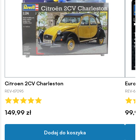
Citroen 2CV Charleston
Euroco
REV-67095
REV-638
149,99 zł
99,9
Dodaj do koszyka