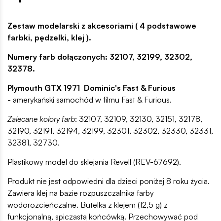
Zestaw modelarski z akcesoriami ( 4 podstawowe
farbki, pędzelki, klej ).
Numery farb dołączonych: 32107, 32199, 32302,
32378.
Plymouth GTX 1971 Dominic's Fast & Furious
- amerykański samochód w filmu Fast & Furious.
Zalecane kolory farb
: 32107, 32109, 32130, 32151, 32178,
32190, 32191, 32194, 32199, 32301, 32302, 32330, 32331,
32381, 32730.
Plastikowy model do sklejania Revell (REV-67692).
Produkt nie jest odpowiedni dla dzieci poniżej 8 roku życia.
Zawiera klej na bazie rozpuszczalnika farby
wodorozcieńczalne. Butelka z klejem (12,5 g) z
funkcjonalną, spiczastą końcówką. Przechowywać pod