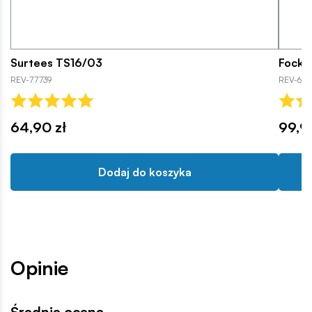
Surtees TS16/03
Focke 
REV-77739
REV-6376
64,90 zł
99,9
Dodaj do koszyka
Opinie
Średnia ocena